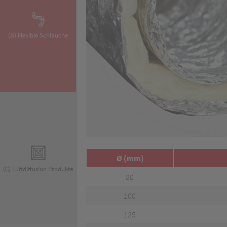
(B) Flexible Schläuche
Ø (mm)
(C) Luftdiffusion Produkte
80
100
125