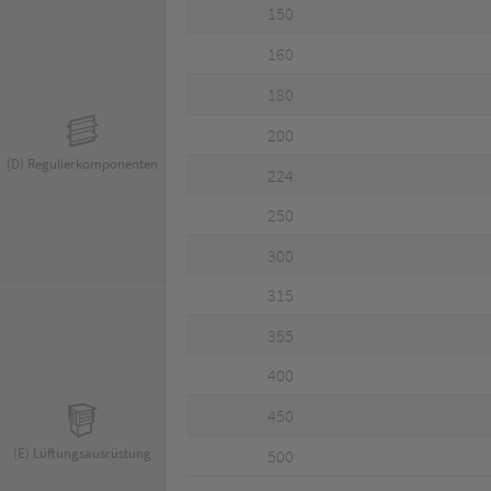
150
160
180
200
(D) Regulierkomponenten
224
250
300
315
355
400
450
(E) Lüftungsausrüstung
500