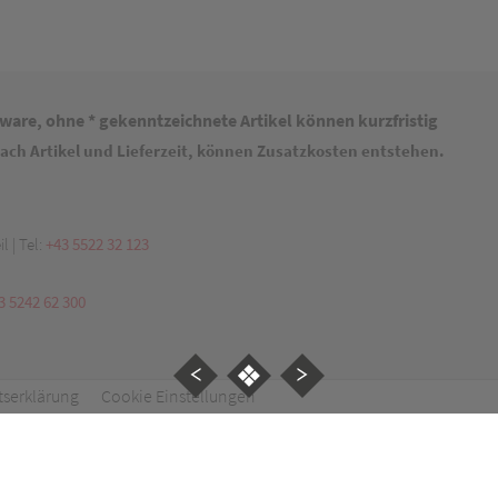
rware, ohne * gekenntzeichnete Artikel können kurzfristig
ach Artikel und Lieferzeit, können Zusatzkosten entstehen.
l | Tel:
+43 5522 32 123
3 5242 62 300
itserklärung
Cookie Einstellungen