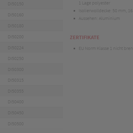
1 Lage polyester
DI50
150
Isolierwolldecke: 50 mm, 1
DI50
1
60
Aussehen: Aluminium
DI50
180
DI50
200
ZERTIFIKATE
DI50
224
EU Norm Klasse 1 nicht bre
DI50
250
DI50
300
DI50
315
DI50
355
DI50
400
DI50
450
DI50
500