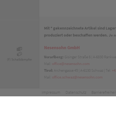
Mit * gekennzeichnete Artikel sind Lage
produziert oder beschaffen werden.
Je n
Nesensohn GmbH
Vorarlberg:
Gisinger Straße 6 | A-6830 Rankwei
(F) Schalldämpfer
Mail:
office@nesensohn.com
Tirol:
Archengasse 45 | A-6130 Schwaz | Tel:
+4
Mail:
office.schwaz@nesensohn.com
Impressum
Datenschutz
Barrierefreihe