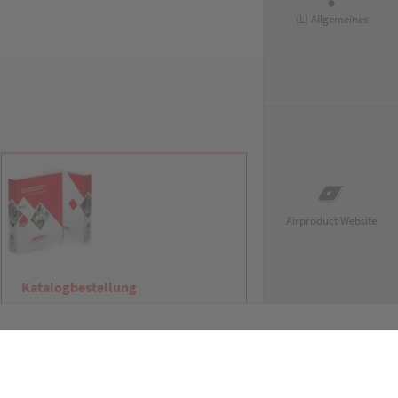
(L) Allgemeines
Airproduct Website
Katalogbestellung
Als PDF oder in gedruckter Version.
Jetzt anfordern