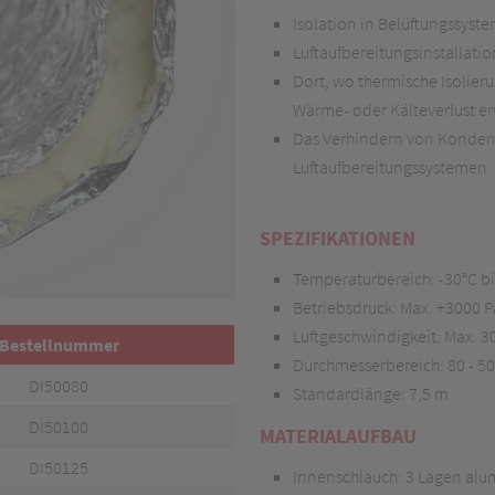
Isolation in Belüftungssyst
Luftaufbereitungsinstallati
Dort, wo thermische Isolier
Wärme- oder Kälteverlust er
Das Verhindern von Konden
Luftaufbereitungssystemen
SPEZIFIKATIONEN
Temperaturbereich: -30°C bi
Betriebsdruck: Max. +3000 P
Luftgeschwindigkeit: Max. 3
Bestellnummer
Durchmesserbereich: 80 - 
DI50080
Standardlänge: 7,5 m
DI50
100
MATERIALAUFBAU
DI50
125
Innenschlauch: 3 Lagen al